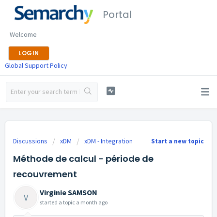
Portal
Welcome
LOGIN
Global Support Policy
Discussions
xDM
xDM - Integration
Start a new topic
Méthode de calcul - période de
recouvrement
Virginie SAMSON
V
started a topic
a month ago